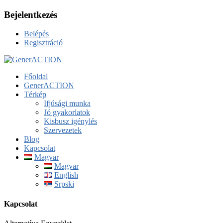
Bejelentkezés
Belépés
Regisztráció
Főoldal
GenerACTION
Térkép
Ifjúsági munka
Jó gyakorlatok
Kisbusz igénylés
Szervezetek
Blog
Kapcsolat
Magyar
Magyar
English
Srpski
Kapcsolat