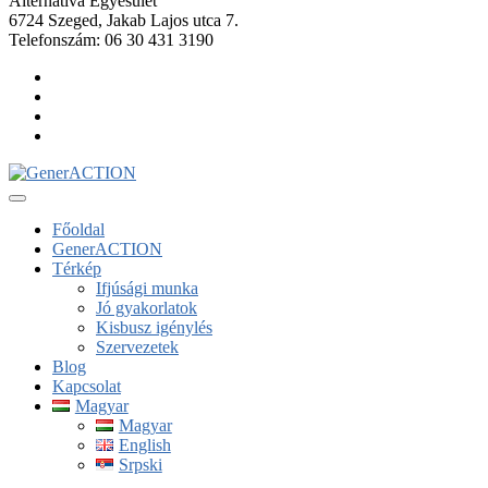
Alternatíva Egyesület
6724 Szeged, Jakab Lajos utca 7.
Telefonszám: 06 30 431 3190
Főoldal
GenerACTION
Térkép
Ifjúsági munka
Jó gyakorlatok
Kisbusz igénylés
Szervezetek
Blog
Kapcsolat
Magyar
Magyar
English
Srpski