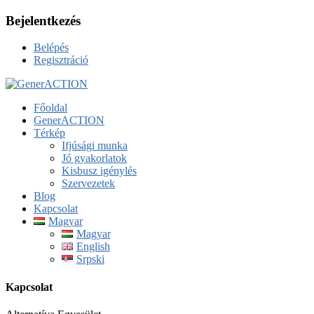
Bejelentkezés
Belépés
Regisztráció
Főoldal
GenerACTION
Térkép
Ifjúsági munka
Jó gyakorlatok
Kisbusz igénylés
Szervezetek
Blog
Kapcsolat
Magyar
Magyar
English
Srpski
Kapcsolat