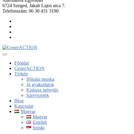
Alternatíva Egyesület
6724 Szeged, Jakab Lajos utca 7.
Telefonszám: 06 30 431 3190
Főoldal
GenerACTION
Térkép
Ifjúsági munka
Jó gyakorlatok
Kisbusz igénylés
Szervezetek
Blog
Kapcsolat
Magyar
Magyar
English
Srpski