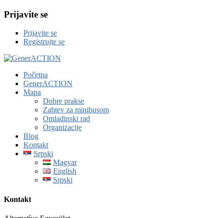
Prijavite se
Prijavite se
Registrujte se
Početna
GenerACTION
Mapa
Dobre prakse
Zahtev za minibusom
Omladinski rad
Organizacije
Blog
Kontakt
Srpski
Magyar
English
Srpski
Kontakt