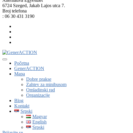
Alternatíva Egyesület
6724 Szeged, Jakab Lajos utca 7.
Broj telefona
: 06 30 431 3190
Početna
GenerACTION
Mapa
Dobre prakse
Zahtev za minibusom
Omladinski rad
Organizacije
Blog
Kontakt
Srpski
Magyar
English
Srpski
Prijavite se