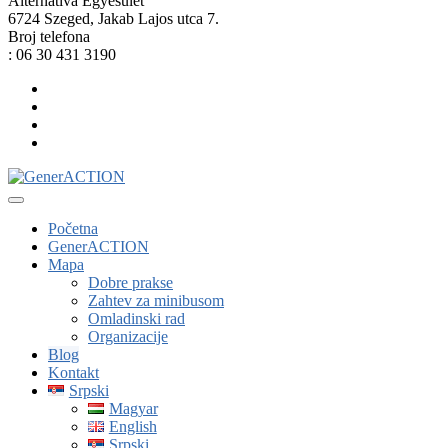
Alternatíva Egyesület
6724 Szeged, Jakab Lajos utca 7.
Broj telefona
: 06 30 431 3190
Početna
GenerACTION
Mapa
Dobre prakse
Zahtev za minibusom
Omladinski rad
Organizacije
Blog
Kontakt
Srpski
Magyar
English
Srpski