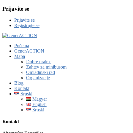
Prijavite se
Prijavite se
Registrujte se
Početna
GenerACTION
Mapa
Dobre prakse
Zahtev za minibusom
Omladinski rad
Organizacije
Blog
Kontakt
Srpski
Magyar
English
Srpski
Kontakt